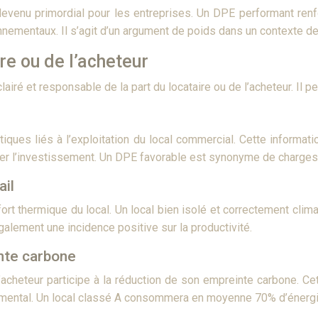
enu primordial pour les entreprises. Un DPE performant renfo
onnementaux. Il s’agit d’un argument de poids dans un contexte de
ire ou de l’acheteur
iré et responsable de la part du locataire ou de l’acheteur. Il per
es liés à l’exploitation du local commercial. Cette information
ser l’investissement. Un DPE favorable est synonyme de charges 
ail
rt thermique du local. Un local bien isolé et correctement clima
galement une incidence positive sur la productivité.
inte carbone
 l’acheteur participe à la réduction de son empreinte carbone. 
emental. Un local classé A consommera en moyenne 70% d’énergie