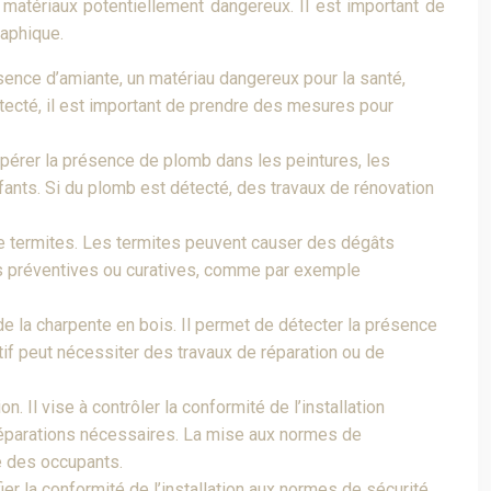
 matériaux potentiellement dangereux. Il est important de
raphique.
ésence d’amiante, un matériau dangereux pour la santé,
détecté, il est important de prendre des mesures pour
epérer la présence de plomb dans les peintures, les
fants. Si du plomb est détecté, des travaux de rénovation
e termites. Les termites peuvent causer des dégâts
es préventives ou curatives, comme par exemple
de la charpente en bois. Il permet de détecter la présence
tif peut nécessiter des travaux de réparation ou de
. Il vise à contrôler la conformité de l’installation
 réparations nécessaires. La mise aux normes de
té des occupants.
ier la conformité de l’installation aux normes de sécurité