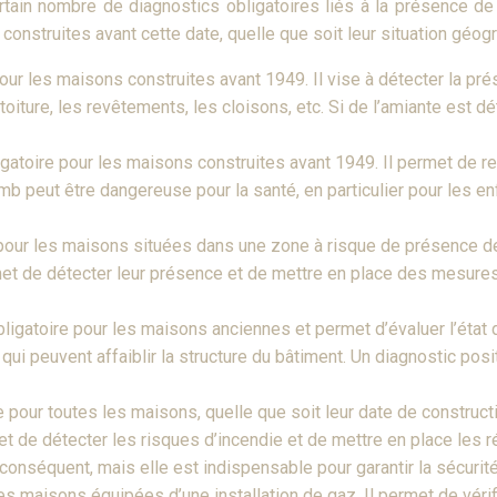
rtain nombre de diagnostics obligatoires liés à la présence de
onstruites avant cette date, quelle que soit leur situation géog
our les maisons construites avant 1949. Il vise à détecter la pr
toiture, les revêtements, les cloisons, etc. Si de l’amiante est 
gatoire pour les maisons construites avant 1949. Il permet de r
b peut être dangereuse pour la santé, en particulier pour les en
 pour les maisons situées dans une zone à risque de présence d
rmet de détecter leur présence et de mettre en place des mesur
ligatoire pour les maisons anciennes et permet d’évaluer l’état 
ui peuvent affaiblir la structure du bâtiment. Un diagnostic posi
 pour toutes les maisons, quelle que soit leur date de construction
et de détecter les risques d’incendie et de mettre en place les
ût conséquent, mais elle est indispensable pour garantir la sécuri
es maisons équipées d’une installation de gaz. Il permet de vérif